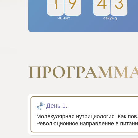
2
1
0
9
4
5
2
2
1
0
9
5
4
1
2
1
минут
секунд
День 1.
Молекулярная нутрициология. Как пов
Революционное направление в питани