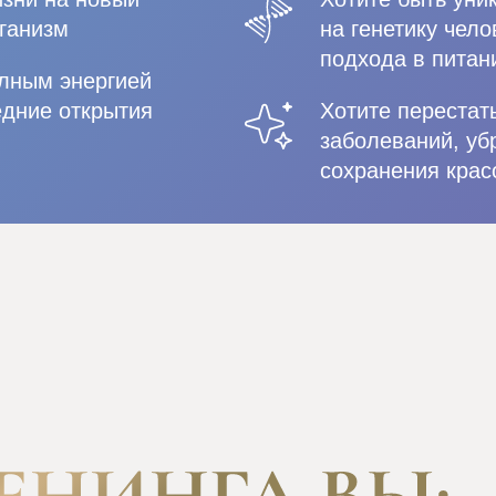
рганизм
на генетику чел
подхода в питан
олным энергией
едние открытия
Хотите перестат
заболеваний, уб
сохранения крас