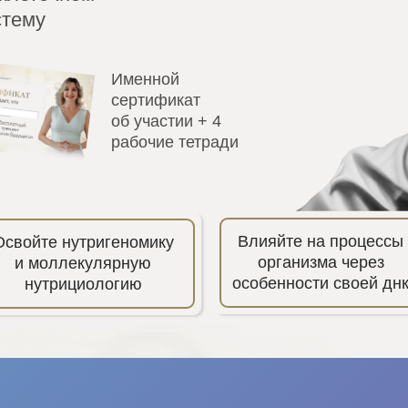
стему
Именной
сертификат
об участии + 4
рабочие тетради
Влияйте на процессы
Освойте нутригеномику
организма через
и моллекулярную
особенности своей дн
нутрициологию