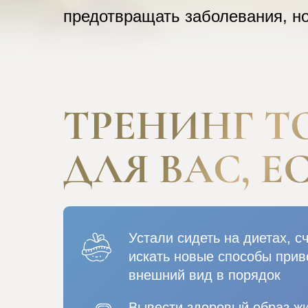
предотвращать заболевания, но
Устали сидеть на диетах, с
искать новые способы прив
внешний вид в порядок
Вывести здоровый образ ж